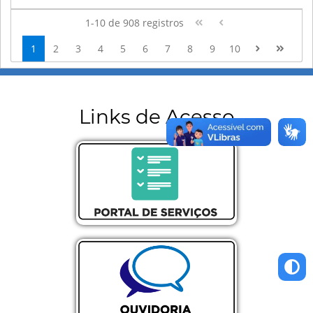
1-10 de 908 registros
1
2
3
4
5
6
7
8
9
10
Links de Acesso
Portal de Serviços