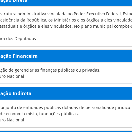
tura administrativa vinculada ao Poder Executivo Federal, Estadual ou Municipal. Pertencem 
a República, os Ministérios e os órgãos a eles vinculados diretamente. Na esfera estadual inclui o Governo,
 eles vinculados. No plano municipal compõe-se da Prefeitura, secretarias municipais e órgãos a eles
ara dos Deputados
ação Financeira
Ação de gerenciar as finanças públicas ou privadas.
uro Nacional
ação Indireta
junto de entidades públicas dotadas de personalidade jurídica própria, compreendend
de economia mista, fundações públicas.
uro Nacional