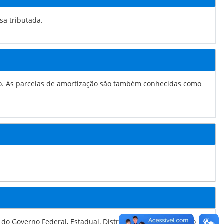
isa tributada.
omo
, Distrito Federal e Município