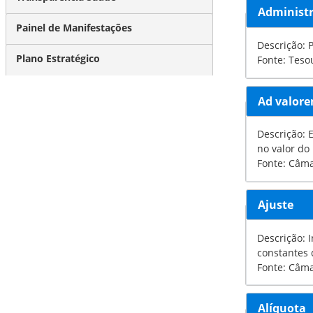
Administr
Painel de Manifestações
Descrição: 
Plano Estratégico
Fonte: Teso
Ad valor
Descrição: E
no valor do
Fonte: Câm
Ajuste
Descrição: In
constantes 
Fonte: Câm
Alíquota