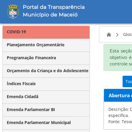
Portal da Transparência
Município de Maceió
COVID-19
Glos
Planejamento Orçamentário
Esta seçã
objetivo 
Programação Financeira
controle s
Orçamento da Criança e do Adolescente
To
Índices Fiscais
Abertura 
Emenda Cidadã
Descrição: Decr
Emenda Parlamentar BI
específica.
Fonte: Teso
Emenda Parlamentar Municipal