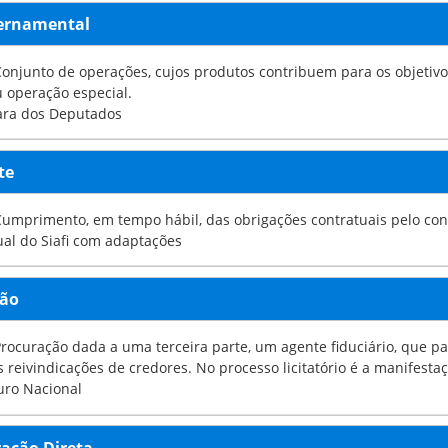
ernamental
junto de operações, cujos produtos contribuem para os objetivos do programa gove
u operação especial.
ara dos Deputados
te
Cumprimento, em tempo hábil, das obrigações contratuais pelo co
al do Siafi com adaptações
ção
curação dada a uma terceira parte, um agente fiduciário, que passa a ter amplos di
satisfazer as reivindicaçõ
uro Nacional
ação Direta