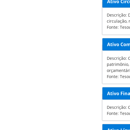
Ativo Cir
Descrição: Disponibilidades de numerário, recursos a receber, antecipações de despesa, bem como outros bens e direitos pendentes ou em
circulação, 
Fonte: Teso
Ativo Co
Descrição: 
patrimônio, mas
orçamentár
Fonte: Teso
Ativo Fin
Fonte: Teso