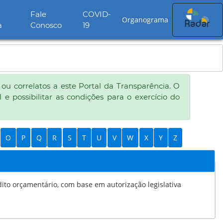
Fale
COVID-
Organograma
a
Conosco
19
ou correlatos a este Portal da Transparência. O
e possibilitar as condições para o exercício do
O
P
Q
R
S
T
U
V
W
X
Y
Z
m autorização legislativa