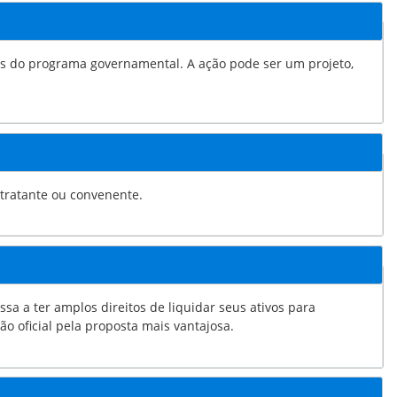
rnamental. A ação pode ser um projeto,
ntratante ou convenente.
reitos de liquidar seus ativos para
es de credores. No processo licitatório é a manifestação oficial pela proposta mais vantajosa.