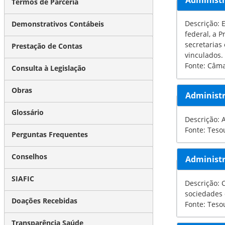
Termos de Parceria
Descrição: Estru
Demonstrativos Contábeis
federal, a Presidência d
secretarias estaduais e órgãos a
Prestação de Contas
vinculados.
Fonte: Câm
Consulta à Legislação
Obras
Administr
Glossário
Descrição: 
Fonte: Teso
Perguntas Frequentes
Conselhos
Administr
SIAFIC
Descrição: Con
sociedades 
Doações Recebidas
Fonte: Teso
Transparência Saúde