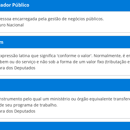
ador Público
Pessoa encarregada pela gestão de negócios públicos.
uro Nacional
em
xpressão latina que significa 'conforme o valor'. Normalmente, é empr
 bem ou do serviço e não sob a forma de um valor fixo (tributação e
ara dos Deputados
strumento pelo qual um ministério ou órgão equivalente transfere a outro órgã
de seu programa de trabalho.
ara dos Deputados