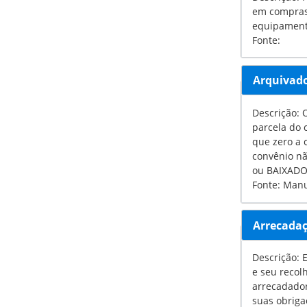
em compras ou contrata
Fonte:
Arquivad
Descrição: O 
parcela do cro
que zero a com
convênio não es
ou BAIXAD
Fonte: Manu
Arrecada
Descrição: E
e seu recolhimento ao
arrecadador
suas obriga