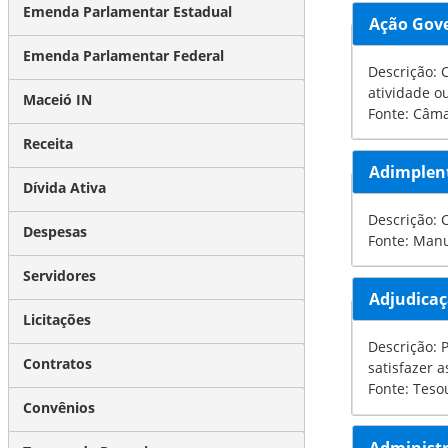
Emenda Parlamentar Estadual
Ação Gov
Emenda Parlamentar Federal
Descrição: Con
atividade o
Maceió IN
Fonte: Câm
Receita
Adimplen
Dívida Ativa
Descrição: 
Despesas
Fonte: Manu
Servidores
Adjudica
Licitações
Descrição: Pro
Contratos
Fonte: Teso
Convênios
Administr