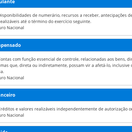
culante
realizáveis até o término do exercício seguinte.
uro Nacional
mpensado
Contas com função essencial de controle, relacionadas aos bens, dir
 que, direta ou indiretamente, possam vir a afetá-lo, inclusive os referentes a atos 
ia.
uro Nacional
anceiro
uro Nacional