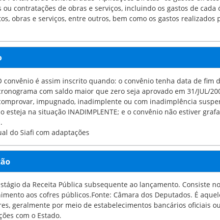
ções de obras e serviços, incluindo os gastos de cada órgão com diárias, material de expediente, compras de
equipamentos, obras e serviços, entre outros, b
o
convênio é assim inscrito quando: o convênio tenha data de fim de vigência
nograma com saldo maior que zero seja aprovado em 31/JUL/2007; nenhuma das parce
provar, impugnado, inadimplente ou com inadimplência suspensa em 31/JUL/2007; no 
teja na situação INADIMPLENTE; e o convênio não estiver grafado como EXCLUÍDO, CANCEL
O.
al do Siafi com adaptações
ção
stágio da Receita Pública subsequente ao lançamento. Consiste no rece
s cofres públicos.Fonte: Câmara dos Deputados. É aquele em que os contribuintes comparecem perante os agentes
es, geralmente por meio de estabelecimentos bancários oficiais o
ções com o Estado.