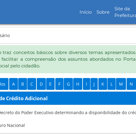
Site da
Início
Sobre
Prefeitur
sário
o traz conceitos básicos sobre diversos temas apresentados 
é facilitar a compreensão dos assuntos abordados no Portal 
ocial pelo cidadão.
dos
A
B
C
D
E
F
G
H
I
J
K
L
M
N
de Crédito Adicional
eto do Poder Executivo determinando a disponibilidade do crédito orçamentário, com base e
uro Nacional