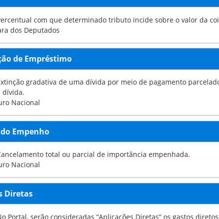
Percentual com que determinado tributo incide sobre o valor da co
ara dos Deputados
ção de Empréstimo
 gradativa de uma dívida por meio de pagamento parcelado. As parcelas de amortização são também conhecidas c
a dívida.
uro Nacional
 do Empenho
escrição: Cancelamento total ou parcial de importância empenhada.
uro Nacional
s Diretas
rtal, serão consideradas “Aplicações Diretas” os gastos diretos do Governo Federal, Estadual